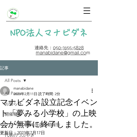
​NPO法人マナビダネ
連絡先：
050-3155-5828
manabidane@gmail.co
m
記事
All Posts
manabidane
All Posts
2023年2月11日
読了時間: 2分
マナビダネ設立記念イベン
お知らせ
ト「夢みる小学校」の上映
開催報告
会が無事に終了しました。
フリースクール等の活動報告
更新日：
2023年7月17日
代表のつぶやき