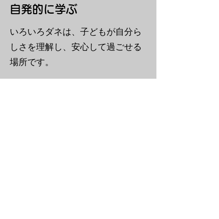
​自発的に学ぶ
いろいろダネは、子どもが自分ら
しさを理解し、安心して過ごせる
場所です。
そのために、次の 3 つを大切にし
ています。
好きなこと、興味のあることをや
る自由
やらなくていい自由を保障する
子どもの感じたこと・意見を否定
しない
心理的な安全が保障された環境の