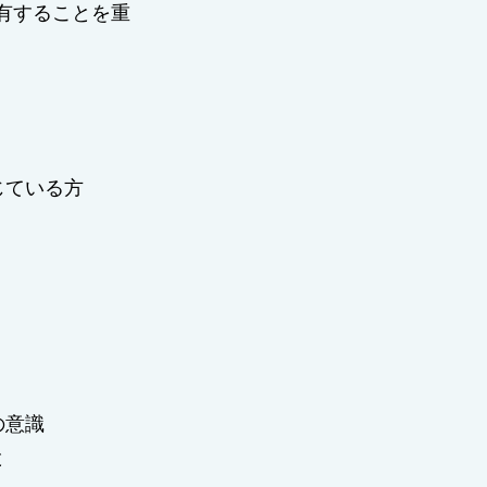
有することを重
じている方
の意識
と