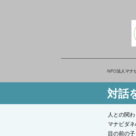
NPO法人マナ
対話
人との関わ
マナビダネ
目の前の子