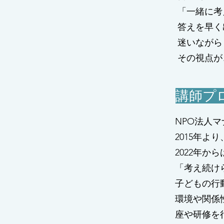
「一緒に考
答えを早く
迷いながら
その視点が
講師プ
NPO法人
2015年
2022年
「考え続け
子どもの行
環境や関係
座や研修を