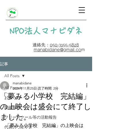
​NPO法人マナビダネ
連絡先：
050-3155-5828
manabidane@gmail.co
m
記事
All Posts
manabidane
All Posts
2024年11月25日
読了時間: 2分
「夢みる小学校 完結編」
お知らせ
の上映会は盛会にて終了し
開催報告
ました。
フリースクール等の活動報告
「夢みる小学校　完結編」の上映会は
代表のつぶやき