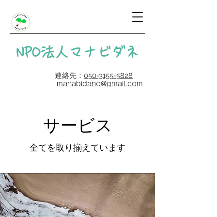
​NPO法人マナビダネ
連絡先：
050-3155-5828
manabidane@gmail.co
m
サービス
全てを取り揃えています