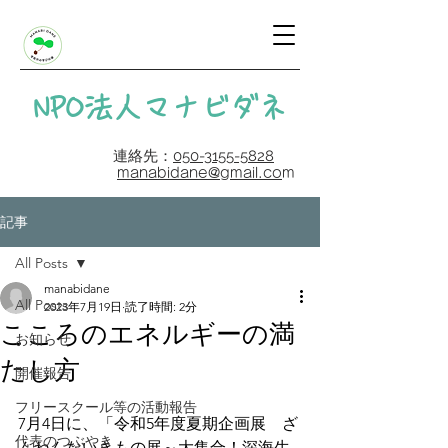
​NPO法人マナビダネ
連絡先：
050-3155-5828
manabidane@gmail.co
m
記事
All Posts
manabidane
All Posts
2023年7月19日
読了時間: 2分
こころのエネルギーの満
お知らせ
たし方
開催報告
フリースクール等の活動報告
7月4日に、「令和5年度夏期企画展　ざ
代表のつぶやき
んねんないきもの展～大集合！深海生